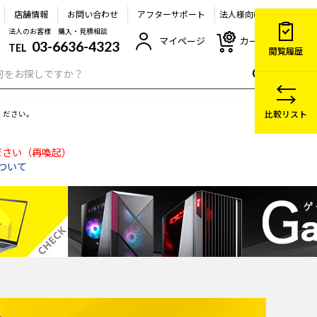
店舗情報
お問い合わせ
アフターサポート
法人様向け
法人のお客様 購入・見積相談
マイページ
カート
03-6636-4323
TEL
閲覧履歴
比較リスト
ください。
ださい（再喚起）
について