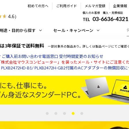
初めての方へ
ご利用ガイド
メルマガ登録
企業情報
個人のお客様 購入・見積相談
4.6
）
03-6636-4321
TEL
用途・目的から探す
セール・キャンペーン
は3年保証で送料無料
一部対象外の製品あり。詳しくは製品ページにてご確認
 ご購入前お問い合わせ電話窓口 受付時間変更のお知らせ
「株式会社マウスコンピューター」を装ったメール・サイトにご注意く
LXB2472HD-B1/ PLXB2472H-GB2付属のACアダプターの無償回収
】夏季休業スケジュールについて
月28日からの熊本地震に係る被災者生活再建支援について
熊本地震の影響によるお荷物のお届けについて
 ご購入前お問い合わせ電話窓口 受付時間変更のお知らせ