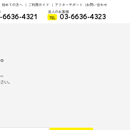
た。
ん。
さい。