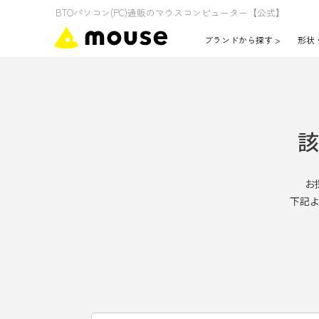
該
お
下記