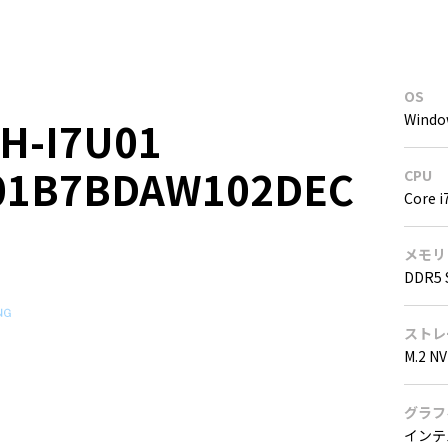
OS
Windo
H-I7U01
01B7BDAW102DEC
CPU
Core i
メモリ
DDR5 
ストレ
M.2 N
グラフ
インテル