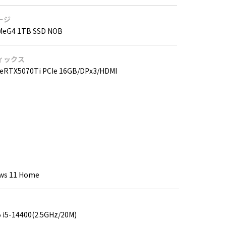
ージ
MeG4 1TB SSD NOB
ィックス
eRTX5070Ti PCIe 16GB/DPx3/HDMI
ws 11 Home
5 i5-14400(2.5GHz/20M)