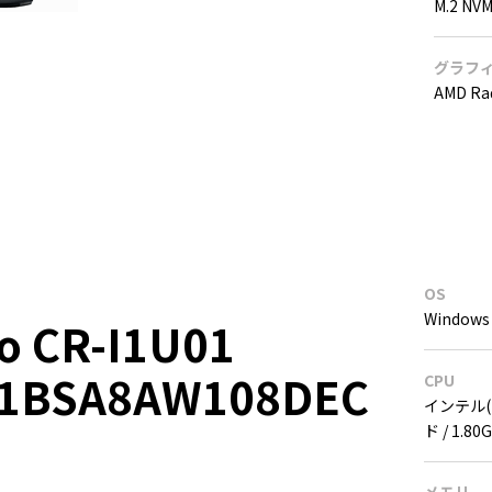
M.2 NV
グラフ
AMD R
OS
Windows 
o CR-I1U01
01BSA8AW108DEC
CPU
インテル(R
ド / 1.8