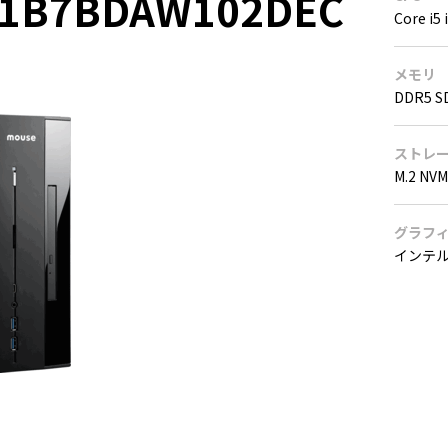
01B7BDAW102DEC
Core i5
メモリ
DDR5 S
ストレ
M.2 NV
グラフ
インテル