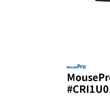
MousePr
#CRI1U