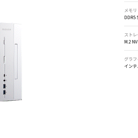
メモリ
DDR5 
ストレ
M.2 N
グラフ
インテル