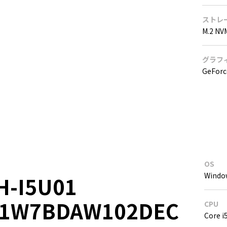
ストレ
M.2 NV
グラフ
GeForc
OS
Windo
H-I5U01
01W7BDAW102DEC
CPU
Core i