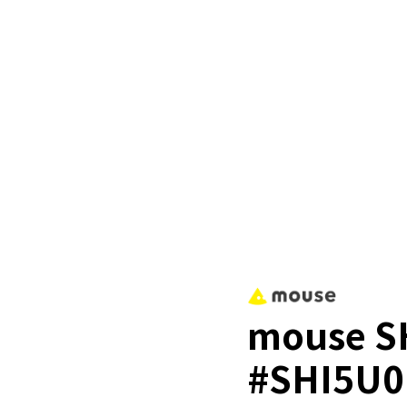
mouse S
#SHI5U