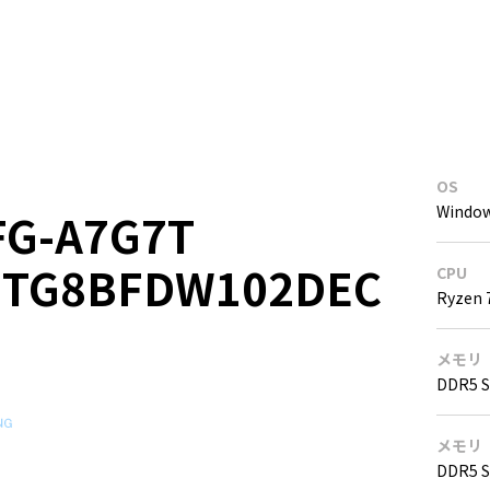
OS
Windo
FG-A7G7T
7TG8BFDW102DEC
CPU
Ryzen
メモリ
DDR5 
メモリ
DDR5 