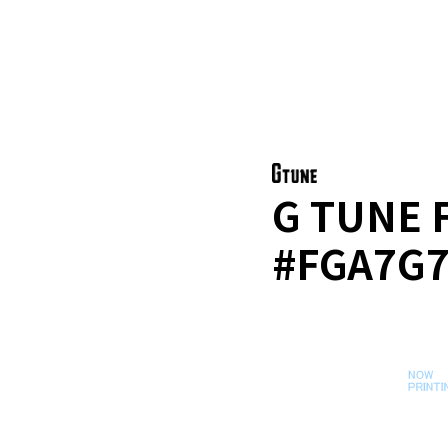
G TUNE 
#FGA7G