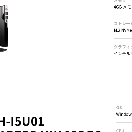
メモリ
4GB メモリ 
ストレー
M.2 NVM
グラフィ
インテル 
OS
Window
H-I5U01
CPU