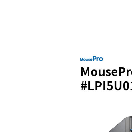
MousePr
#LPI5U