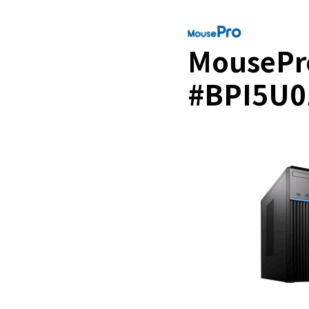
MousePr
#BPI5U