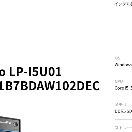
インテル(
OS
Windows
o LP-I5U01
01B7BDAW102DEC
CPU
Core i5 
メモリ
DDR5 SD
ストレー