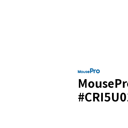
MousePr
#CRI5U