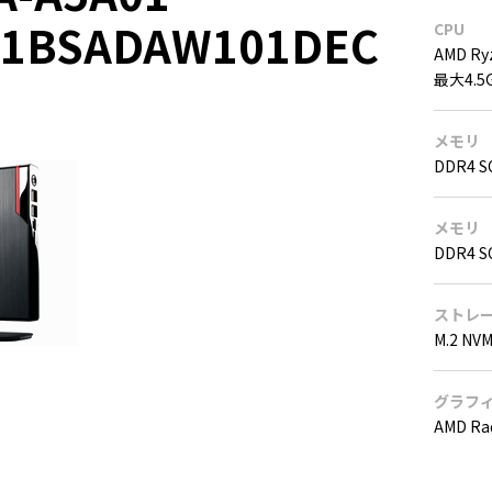
01BSADAW101DEC
CPU
AMD Ry
最大4.5
メモリ
DDR4 S
メモリ
DDR4 S
ストレ
M.2 NV
グラフ
AMD R