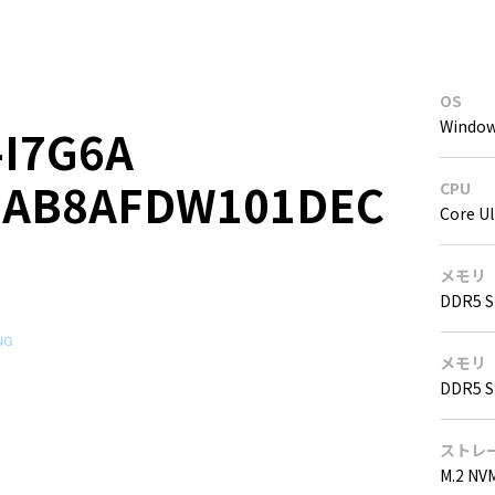
OS
Window
-I7G6A
6AB8AFDW101DEC
CPU
Core U
メモリ
DDR5 S
メモリ
DDR5 S
ストレ
M.2 NV