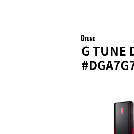
G TUNE 
#DGA7G