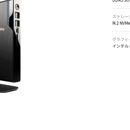
DDR5 SO
ストレー
M.2 NVM
グラフィ
インテル