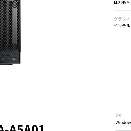
M.2 NVM
グラフィ
インテル 
OS
Window
A-A5A01