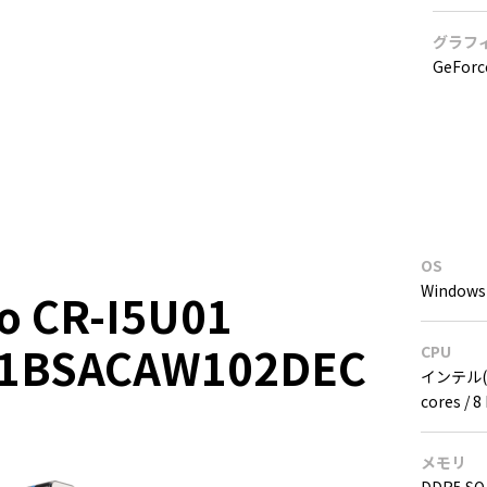
グラフ
GeForc
OS
Windows 
o CR-I5U01
01BSACAW102DEC
CPU
インテル(R)
cores / 
メモリ