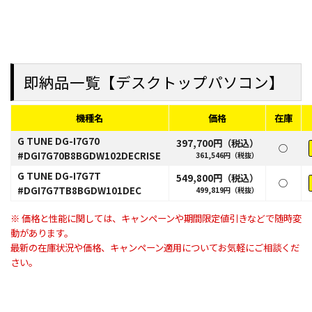
即納品一覧【デスクトップパソコン】
機種名
価格
在庫
G TUNE DG-I7G70
397,700円（税込）
○
#DGI7G70B8BGDW102DECRISE
361,546円（税抜）
G TUNE DG-I7G7T
549,800円（税込）
○
#DGI7G7TB8BGDW101DEC
499,819円（税抜）
※ 価格と性能に関しては、キャンペーンや期間限定値引きなどで随時変
動があります。
最新の在庫状況や価格、キャンペーン適用についてお気軽にご相談くだ
さい。