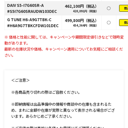
DAIV S5-I7G60SR-A
462,100円（税込）
○
商
#S5I7G60SRAUDW103DEC
420,091円（税抜）
G TUNE H6-A9G7TBK-C
499,800円（税込）
○
商
#H6A9G7TBKCFDW101DEC
454,364円（税抜）
※ 価格と性能に関しては、キャンペーンや期間限定値引きなどで随時変
動があります。
最新の在庫状況や価格、キャンペーン適用についてお気軽にご相談くだ
さい。
＜ご注意＞
※各商品売り切れの際はご容赦ください。
※即納情報は出品準備中の情報や商談中の在庫も含まれるた
め、まれに金額や在庫が実際と異なって表示される場合がござ
います。あらかじめご了承ください。