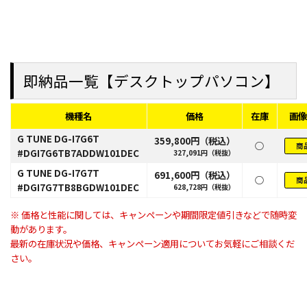
即納品一覧【デスクトップパソコン】
機種名
価格
在庫
画像
G TUNE DG-I7G6T
359,800円（税込）
○
商
#DGI7G6TB7ADDW101DEC
327,091円（税抜）
G TUNE DG-I7G7T
691,600円（税込）
○
商
#DGI7G7TB8BGDW101DEC
628,728円（税抜）
※ 価格と性能に関しては、キャンペーンや期間限定値引きなどで随時変
動があります。
最新の在庫状況や価格、キャンペーン適用についてお気軽にご相談くだ
さい。