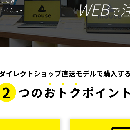
デルや
WEB
で
いたします。
ダイレクトショップ直送モデルで購入す
2
つの
お
ト
ク
ポイン