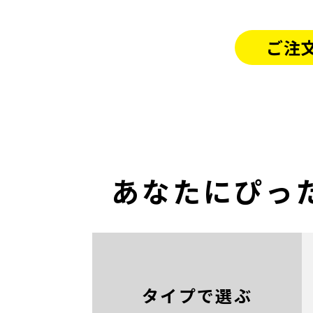
・それぞれの商品
4. 弊社よりご注
ご注
・天候や運送状況
5. お支払方法
細は
こちら
をご確
・支払方法により
6. 弊社で注文の
あなたにぴった
タイプで選ぶ