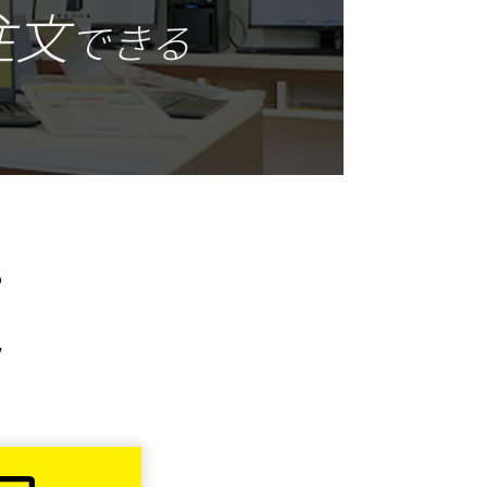
注文
できる
る
ト