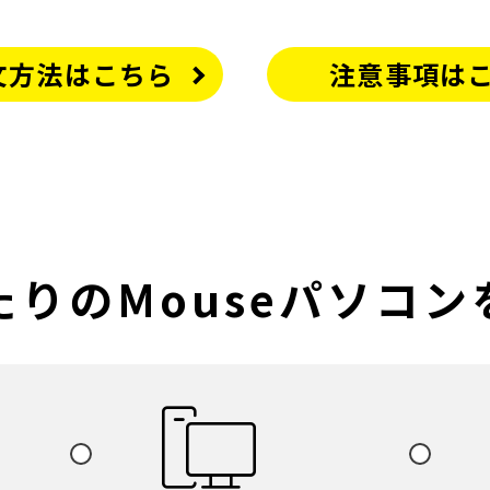
の発送店舗をご確認ください。
文内容の確認メールが到着します。
文方法はこちら
注意事項は
の影響により遅延する場合がありますのでご了承ください。
により手続きを行ってください。銀行振込・クレジットカードなど
認ください。
発送までのお時間がかわります。
処理後、最短出荷日で出荷をいたします。
りのMouse
パソコン