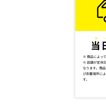
当
※ 商品によっ
※ 店舗が定休
なります。商品
び到着場所によ
す。
1. 上記リストよ
・ご注文後のキャ
2. 支払方法をご
・商品の保証は
弊
3. ご購入の規