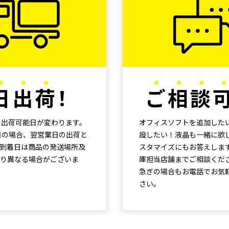
日
出
荷
！
ご
相
談
て出荷可能日が変わります。
オフィスソフトを追加した
日の場合、翌営業日の出荷と
設したい！液晶も一緒に欲
到着日は商品の発送場所及
スタマイズにもお答えしま
ご注文方法はこちら
り異なる場合がございま
庫担当店舗までご相談くだ
ご注文時のご注意
急ぎの場合もお電話でお気
さい。
りご購入は[詳細・ご購入はこちら]を押してください。
ンセルをお受付することはできません。
(
キャンセルに関する注
選択ください、お客様情報をご入力ください。
社販売保証規定
に準じます。
約及び保証規定にご同意の上ご注文の送信をおこなってください。