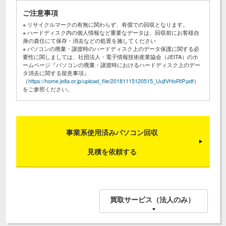
ご注意事項
※ リサイクルマークの有無に関わらず、有償での回収となります。
※ ハードディスク内の個人情報など重要なデータは、回収前にお客様自
身の責任にて保存・消去などの処置を施してください
※ パソコンの廃棄・譲渡時のハードディスク上のデータ保護に関する必
要性に関しましては、社団法人・電子情報技術産業協会（JEITA）のホ
ームページ『パソコンの廃棄・譲渡時におけるハードディスク上のデー
タ消去に関する留意事項』
（
https://home.jeita.or.jp/upload_file/20181115120515_UujfVHoRtP.pdf
）
をご参照ください。
事業系使用済みパソコン回収
見積を依頼する
買取サービス（法人のみ）