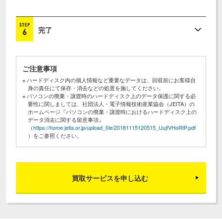
完了
ご注意事項
※ ハードディスク内の個人情報など重要なデータは、回収前にお客様自
身の責任にて保存・消去などの処置を施してください。
※ パソコンの廃棄・譲渡時のハードディスク上のデータ保護に関する必
要性に関しましては、社団法人・電子情報技術産業協会（JEITA）の
ホームページ『パソコンの廃棄・譲渡時におけるハードディスク上の
データ消去に関する留意事項』
（
https://home.jeita.or.jp/upload_file/20181115120515_UujfVHoRtP.pdf
）をご参照ください。
買取サービスを申し込む