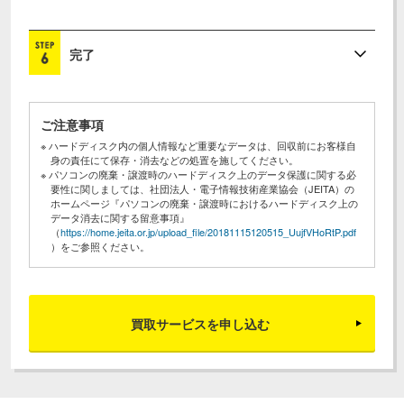
完了
ご注意事項
※ ハードディスク内の個人情報など重要なデータは、回収前にお客様自
身の責任にて保存・消去などの処置を施してください。
※ パソコンの廃棄・譲渡時のハードディスク上のデータ保護に関する必
要性に関しましては、社団法人・電子情報技術産業協会（JEITA）の
ホームページ『パソコンの廃棄・譲渡時におけるハードディスク上の
データ消去に関する留意事項』
（
https://home.jeita.or.jp/upload_file/20181115120515_UujfVHoRtP.pdf
）をご参照ください。
買取サービスを申し込む