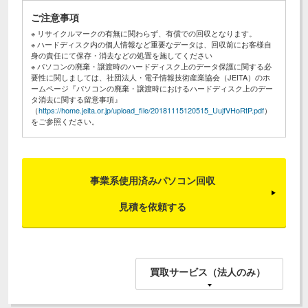
ご注意事項
※ リサイクルマークの有無に関わらず、有償での回収となります。
※ ハードディスク内の個人情報など重要なデータは、回収前にお客様自
身の責任にて保存・消去などの処置を施してください
※ パソコンの廃棄・譲渡時のハードディスク上のデータ保護に関する必
要性に関しましては、社団法人・電子情報技術産業協会（JEITA）のホ
ームページ『パソコンの廃棄・譲渡時におけるハードディスク上のデー
タ消去に関する留意事項』
（
https://home.jeita.or.jp/upload_file/20181115120515_UujfVHoRtP.pdf
）
をご参照ください。
事業系使用済みパソコン回収
見積を依頼する
買取サービス（法人のみ）