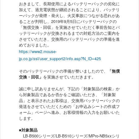
おきまして、長期使用によるバッテリーパックの劣化に
加えて、過充電状態が継続されることにより、バッテリ
ーパックが発煙・発火し、火災事故につながる恐れがあ
ることが判明し、2019年9月5日にバッテリーパックの
「無償交換・回収」を実施させていただく事前告知とバ
ッテリーパックが交換されるまでの対処方法のご案内を
させていただき、交換用のバッテリーパックの準備を進
めておりました。
https://www2.mouse-
jp.co.jp/ssl/user_support2/info.asp?N_ID=425
そのバッテリーパックの準備が整いましたので、
「無償
交換・回収」
を実施させていただきます。
誠に申し訳ありませんが、下記の「対象製品の検索」か
ら対象製品であるか否かをご確認いただき、「対象製
品」と表示されたお客様は、交換用バッテリーパックの
発送をさせていただくための「お申込みシートの作成フ
ォーム」ページへ進み、お客様情報の入力をお願いいた
します。
■対象製品
LB-B500シリーズ/LB-B510シリーズ/MPro-NB5xxシリ