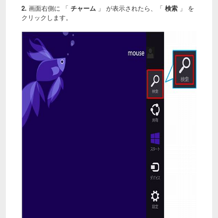
2.
画面右側に 「
チャーム
」 が表示されたら、「
検索
」 を
クリックします。