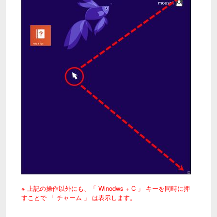
※ 上記の操作以外にも、「 Winodws + C 」 キーを同時に押
すことで 「 チャーム 」 は表示します。