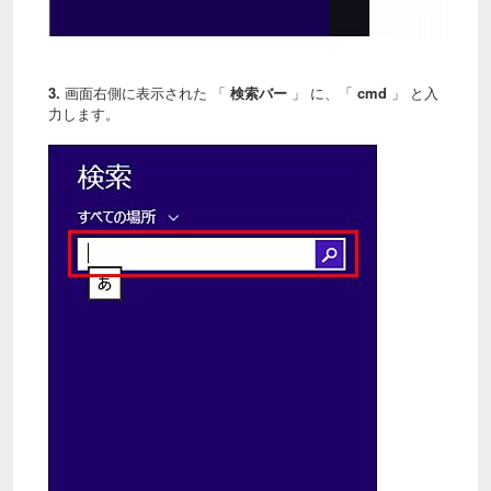
3.
画面右側に表示された 「
検索バー
」 に、「
cmd
」 と入
力します。