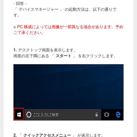
- 回答 -
「 デバイスマネージャー 」 の起動方法は、以下の通りで
す。
※ PC 構成によっては画像が一部異なる場合があります。予め
ご了承ください。
1.
デスクトップ画面を表示します。
画面の左下隅にある 「
スタート
」 を右クリックします。
2.
「
クイックアクセスメニュー
」 が表示します。