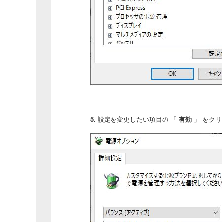
5.
設定を変更したい項目の 「
有効
」 をク