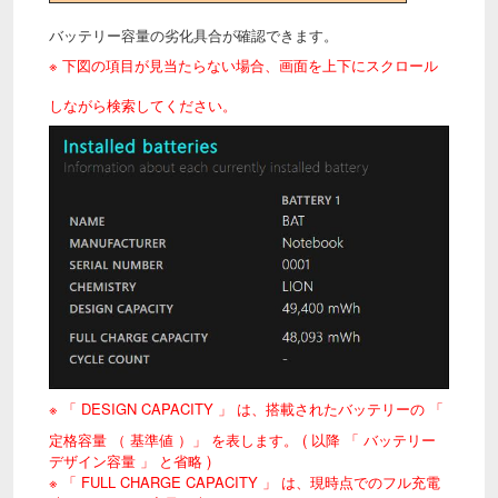
バッテリー容量の劣化具合が確認できます。
※ 下図の項目が見当たらない場合、画面を上下にスクロール
しながら検索してください。
※ 「 DESIGN CAPACITY 」 は、
搭載されたバッテリーの 「
定格容量 （ 基準値 ）」 を表します。 ( 以降 「 バッテリー
デザイン容量 」 と省略 )
※ 「 FULL CHARGE CAPACITY 」 は、現時点でのフル充電