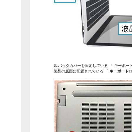
3.
バックカバーを固定している 「
キーボー
製品の底面に配置されている 「
キーボード