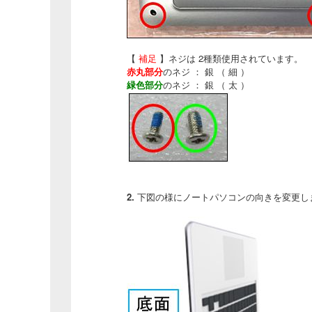
【
補足
】ネジは 2種類使用されています。
赤丸部分
のネジ ： 銀 （ 細 ）
緑色部分
のネジ ： 銀 （ 太 ）
2.
下図の様にノートパソコンの向きを変更し