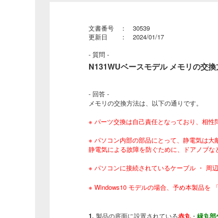
文書番号 ： 30539
更新日 ： 2024/01/17
- 質問 -
N131WUベースモデル メモリの交換
- 回答 -
メモリの交換方法は、以下の通りです。
※ パーツ交換は自己責任となっており、相
※ パソコン内部の部品にとって、静電気は大
静電気による故障を防ぐために、ドアノブな
※ パソコンに接続されているケーブル ・ 
※ Windows10 モデルの場合、予め本製品を 
1.
製品の底面に設置されている
赤丸
・
緑丸部