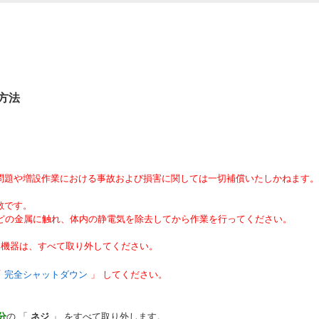
方法
性問題や増設作業における事故および損害に関しては一切補償いたしかねます
敵です。
どの金属に触れ、体内の静電気を除去してから作業を行ってください。
周辺機器は、すべて取り外してください。
「
完全シャットダウン
」 してください。
分
の 「
ネジ
」 をすべて取り外します。