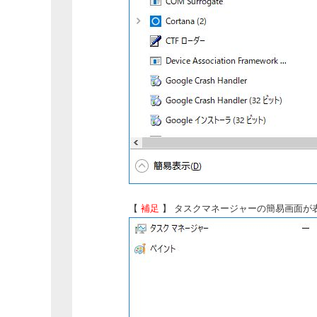
【
補足
】 タスクマネージャーの簡易画面が