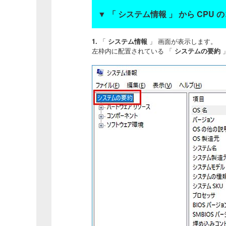
▼
「 システム情報 」 から CPU
1.
「
システム情報
」 画面が表示します。
左枠内に配置されている 「
システムの要約