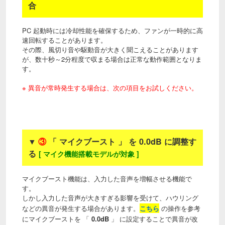
合
PC 起動時には冷却性能を確保するため、ファンが一時的に高
速回転することがあります。
その際、風切り音や駆動音が大きく聞こえることがあります
が、数十秒～2分程度で収まる場合は正常な動作範囲となりま
す。
※ 異音が常時発生する場合は、次の項目をお試しください。
▼
③
「 マイクブースト 」 を 0.0dB に調整す
る
[ マイク機能搭載モデルが対象 ]
マイクブースト機能は、入力した音声を増幅させる機能で
す。
しかし入力した音声が大きすぎる影響を受けて、ハウリング
などの異音が発生する場合があります。
こちら
の操作を参考
にマイクブーストを 「
0.0dB
」 に設定することで異音が改