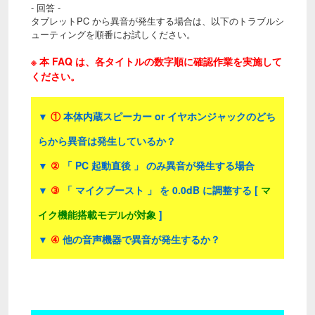
- 回答 -
タブレットPC から異音が発生する場合は、以下のトラブルシ
ューティングを順番にお試しください。
※ 本 FAQ は、各タイトルの数字順に確認作業を実施して
ください。
▼
①
本体内蔵スピーカー or イヤホンジャックのどち
らから異音は発生しているか？
▼
②
「 PC 起動直後 」 のみ異音が発生する場合
▼
③
「 マイクブースト 」 を 0.0dB に調整する [
マ
イク機能搭載モデルが対象
]
▼
④
他の音声機器で異音が発生するか？