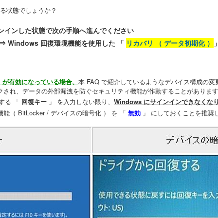
できる状態でしょうか？
にサインインした状態で次の手順へ進んでください
⇒ Windows 回復環境機能を使用した 「
リカバリ （ データ初期化 ）
号化 」 が有効になっている場合、
本 FAQ で紹介しているようなデバイス構成の
クされ、データの外部漏洩を防ぐセキュリティ機能が作動することがありま
する 「
回復キー
」 を入力しない限り、
Windows にサインインできなくな
itLocker / デバイスの暗号化 ） を 「
無効
」 にしておくことを推奨