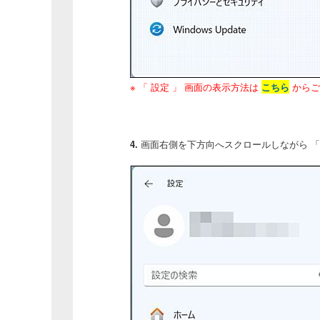
※ 「 設定 」 画面の表示方法は
こちら
からご
4.
画面右側を下方向へスクロールしながら 