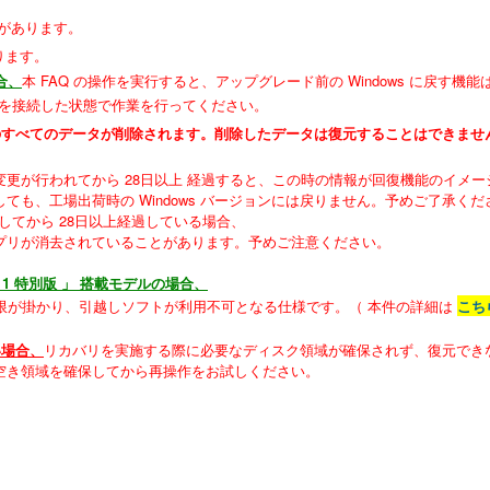
合があります。
なります。
合、
本 FAQ の操作を実行すると、アップグレード前の Windows に戻す
タを接続した状態で作業を行ってください。
ブ内のすべてのデータが削除されます。削除したデータは復元することはできませ
変更が行われてから 28日以上 経過すると、この時の情報が回復機能のイメ
しても、工場出荷時の Windows バージョンには戻りません。予めご了承くだ
してから 28日以上経過している場合、
アプリが消去されていることがあります。予めご注意ください。
N11 特別版 」 搭載モデルの場合、
限が掛かり、引越しソフトが利用不可となる仕様です。（ 本件の詳細は
こち
い場合、
リカバリを実施する際に必要なディスク領域が確保されず、復元でき
） の空き領域を確保してから再操作をお試しください。