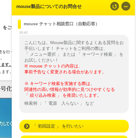
mouse製品についてのお問合せ
mouse チャット相談窓口（自動応答）
」 をご検討ください。
20:42
こんにちは。Mouse製品に関するよくある質問をお
手伝いします！ チャットをご利用の際は、

変更を行うと、
「 メニュー選択 」 または 「 キーワード検索 」 を
す。
ります。
※ mouse チャットの内容は、

します。
事前予告なく変更される場合があります。
※ キーワード検索を実施する際は、

関連性の高い情報が効率的に見つけやすくなる

「 絞り込み検索 」 を推奨いたします。
検索例 ：「 電源　入らない 」 など
「 初回設定 」 を行いたい