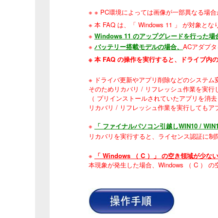
※ ※ PC環境によっては画像が一部異なる場
※ 本 FAQ は、「 Windows 11 」 が対象と
※
Windows 11 のアップグレードを行った場
※
バッテリー搭載モデルの場合、
ACアダプ
※ 本 FAQ の操作を実行すると、ドライ
※ ドライバ更新やアプリ削除などのシステム
そのためリカバリ / リフレッシュ作業を実行
（ プリインストールされていたアプリを消去
リカバリ / リフレッシュ作業を実行しても
※
「 ファイナルパソコン引越しWIN10 / WI
リカバリを実行すると、ライセンス認証に制
※
「 Windows （ C ）」 の空き領域が少な
本現象が発生した場合、Windows （ C 