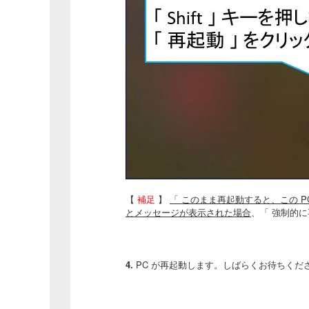
【
補足
】
「 このまま再起動すると、この 
とメッセージが表示された場合
、「 強制的
4.
PC が再起動します。しばらくお待ちくだ