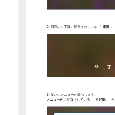
2.
画面の右下隅に配置されている 「
電源
」
3.
新たにメニューが表示します。
メニュー内に配置されている 「
再起動
」 を