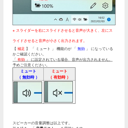
※ スライダーを右にスライドさせると音声が大きく、左にス
ライドさせると音声が小さく出力されます。
【
補足
】 「 ミュート 」 機能のが 「
無効
」 になっている
かご確認ください。
「
有効
」 に設定されている場合、音声が出力されません。
予めご注意ください。
ミュート
ミュート
（ 無効時 ）
（ 有効時 ）
スピーカーの音量調整は以上です。