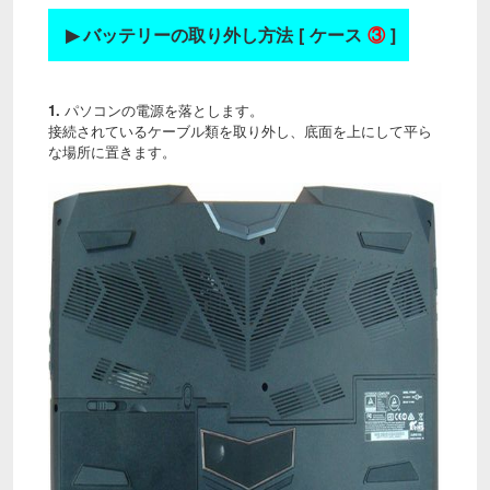
▶
バッテリーの取り外し方法 [ ケース
③
]
1.
パソコンの電源を落とします。
接続されているケーブル類を取り外し、底面を上にして平ら
な場所に置きます。