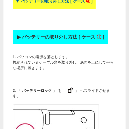
▼ バッテリーの取り外し方法 [ ケース
④
]
▶
バッテリーの取り外し方法 [ ケース
①
]
1.
パソコンの電源を落とします。
接続されているケーブル類を取り外し、底面を上にして平ら
な場所に置きます。
2.
「
バッテリーロック
」 を 「
」 へスライドさせま
す。