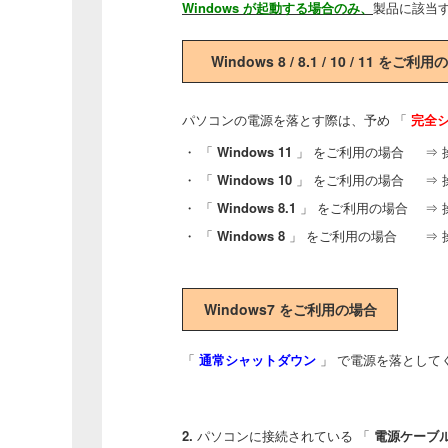
Windows が起動する場合のみ、
製品に該当
Windows 8 / 8.1 / 10 / 11 をご利
パソコンの電源を落とす際は、予め 「
完全
・ 「
Windows 11
」 をご利用の場合
⇒
・ 「
Windows 10
」 をご利用の場合
⇒
・ 「
Windows 8.1
」 をご利用の場合
⇒
・ 「
Windows 8
」 をご利用の場合
⇒
Windows7 をご利用の場合
「
通常シャットダウン
」 で電源を落として
2.
パソコンに接続されている 「
電源ケーブ