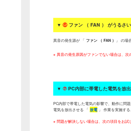
▼
⑥
ファン （ FAN ） がうる
異音の発生源が 「
ファン （ FAN ）
」 の場
※ 異音の発生原因がファンでない場合は、次
▼
⑦
PC内部に帯電した電気を放出さ
PC内部で帯電した電気の影響で、動作に問
電気を放出させる 「
放電
」 作業を実施する
※ 問題が解決しない場合は、次の項目をお試