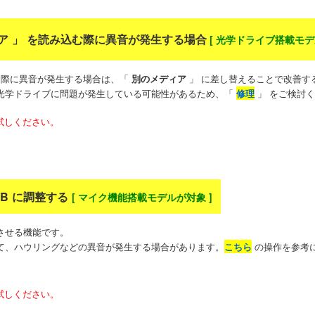
ディア 」 を読み込む際に異音が発生する場合
[
光学ドライブ搭載モデ
む際に異音が発生する場合は、「
別のメディア
」 に差し替えることで改善す
光学ドライブに問題が発生している可能性があるため、「
修理
」 をご検討
試しください。
0dB に調整する
[ マイク機能搭載モデルが対象 ]
させる機能です。
て、ハウリングなどの異音が発生する場合があります。
こちら
の操作を参考
試しください。