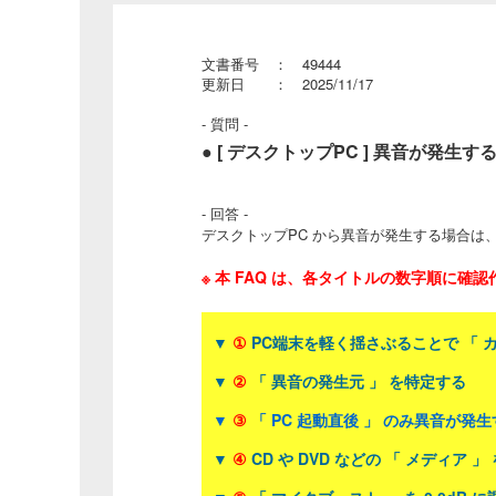
文書番号 ： 49444
更新日 ： 2025/11/17
- 質問 -
● [ デスクトップPC ] 異音が発生す
- 回答 -
デスクトップPC から異音が発生する場合は
※ 本 FAQ は、各タイトルの数字順に確
▼
①
PC端末を軽く揺さぶることで 「 
▼
②
「 異音の発生元 」 を特定する
▼
③
「 PC 起動直後 」 のみ異音が発
▼
④
CD や DVD などの 「 メディア