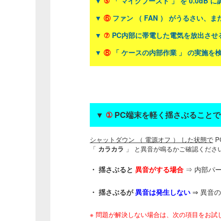
▼
⑤
「 マイクブースト 」 を 0.0dB 
▼
⑥
ファン （ FAN ） がうるさい
▼
⑦
PC内部に帯電した電気を放出させる
▼
⑧
「 ケースの内部作業 」 の実施を
▼
①
PC端末を軽く揺さぶることで 
シャットダウン （ 電源オフ ） した状態で
P
「
カラカラ
」 と異音が鳴るかご確認くださ
・ 揺さぶると
異音がする場合
⇒ 内部パ
・ 揺さぶるが
異音は発生しない
⇒ 異音
※ 問題が解決しない場合は、次の項目をお試