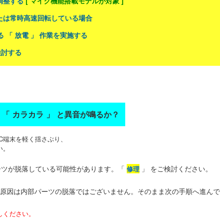
に調整する
[ マイク機能搭載モデルが対象 ]
、または常時高速回転している場合
 「 放電 」 作業を実施する
検討する
「 カラカラ 」 と異音が鳴るか？
C端末を軽く揺さぶり、
い。
ーツが脱落している可能性があります。「
」 をご検討ください。
修理
の原因は内部パーツの脱落ではございません。そのまま次の手順へ進ん
しください。