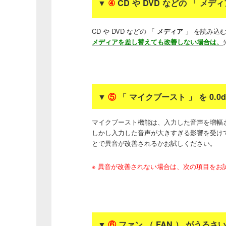
▼
④
CD や DVD などの 「 メ
CD や DVD などの 「
メディア
」 を読み込
メディアを差し替えても改善しない場合は、
▼
⑤
「 マイクブースト 」 を 0.
マイクブースト機能は、入力した音声を増幅
しかし入力した音声が大きすぎる影響を受け
とで異音が改善されるかお試しください。
※ 異音が改善されない場合は、次の項目をお
▼
⑥
ファン （ FAN ） がうる