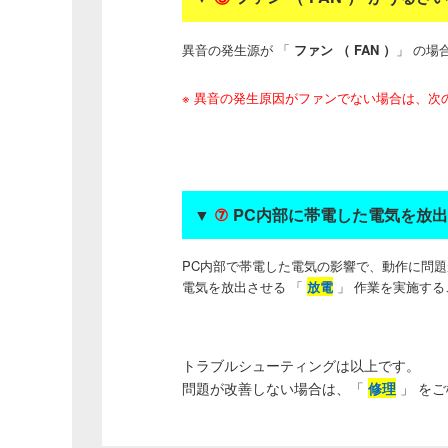
異音の発生源が 「
ファン （ FAN ）
」 の場
※ 異音の発生原因がファンでない場合は、次
▼
⑦
PC内部に帯電した電気を放出さ
PC内部で帯電した電気の影響で、動作に問
電気を放出させる 「
放電
」 作業を実施する
トラブルシューティングは以上です。
問題が改善しない場合は、「
修理
」 を