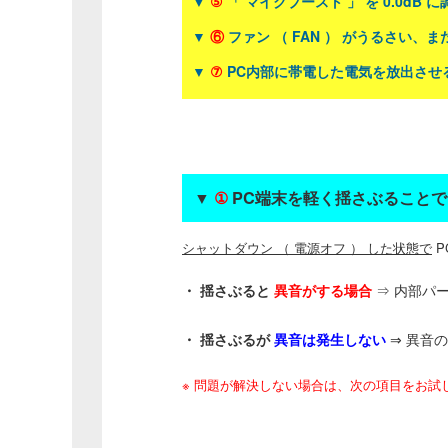
▼
⑤
「 マイクブースト 」 を 0.0dB 
▼
⑥
ファン （ FAN ） がうるさい
▼
⑦
PC内部に帯電した電気を放出させる
▼
①
PC端末を軽く揺さぶることで 
シャットダウン （ 電源オフ ） した状態で
P
・ 揺さぶると
異音がする場合
⇒ 内部パ
・ 揺さぶるが
異音は発生しない
⇒ 異音
※ 問題が解決しない場合は、次の項目をお試