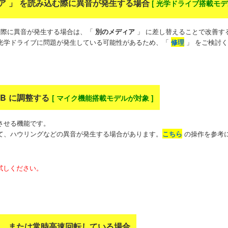
ディア 」 を読み込む際に異音が発生する場合
[
光学ドライブ搭載モデ
む際に異音が発生する場合は、「
別のメディア
」 に差し替えることで改善す
光学ドライブに問題が発生している可能性があるため、「
修理
」 をご検討
0dB に調整する
[ マイク機能搭載モデルが対象 ]
させる機能です。
て、ハウリングなどの異音が発生する場合があります。
こちら
の操作を参考
試しください。
さい、または常時高速回転している場合