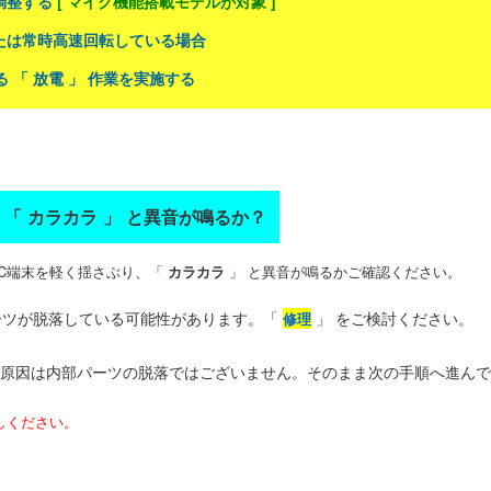
に調整する
[ マイク機能搭載モデルが対象 ]
、または常時高速回転している場合
 「 放電 」 作業を実施する
「 カラカラ 」 と異音が鳴るか？
C端末を軽く揺さぶり、「
カラカラ
」 と異音が鳴るかご確認ください。
ーツが脱落している可能性があります。「
」 をご検討ください。
修理
の原因は内部パーツの脱落ではございません。そのまま次の手順へ進ん
しください。