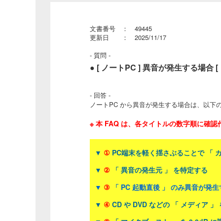
文書番号 ： 49445
更新日 ： 2025/11/17
- 質問 -
● [ ノートPC ] 異音が発生する場合
- 回答 -
ノートPC から異音が発生する場合は、
以下
※ 本 FAQ は、各タイトルの数字順に確
▼
①
PC端末を軽く揺さぶることで 「 
▼
②
「 異音の発生元 」 を特定する
▼
③
「 PC 起動直後 」 のみ異音が発
▼
④
CD や DVD などの 「 メディア