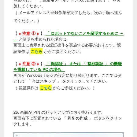
施してください。
（ メールアドレスの登録作業が完了したら、次の手順へ進ん
でください。）
【
※ 注意 ① ※
】
「 ロボットでないことを証明するために ～
」
と証明を求められた場合は、
画面上に表示される認証操作を実施する必要があります。認
証操作は
こちら
からご参照ください。
【
※ 注意 ② ※
】
「 顔認証 」 または 「 指紋認証 」 の機能
を搭載している PC の場合、
画面が Windows Hello の設定に切り替わります。ここでは例
として 「 今はスキップ 」 をクリックしてください。
（ 認証操作は
こちら
からご参照ください。）
26.
画面が PIN のセットアップに切り替わります。
画面右下に配置されている 「
PIN の作成
」 ボタンをクリッ
クします。