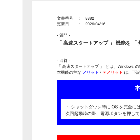
文書番号 ： 8882
更新日 ： 2026/04/16
- 質問 -
「 高速スタートアップ 」 機能を 「 無効 （ オ
- 回答 -
「 高速スタートアップ 」 とは、Windows
本機能の主な
メリット
/
デメリット
は、下記
本
・ シャットダウン時に OS を完全
次回起動時の際、電源ボタンを押して