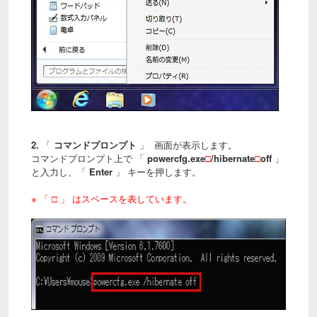
2.
「
コマンドプロンプト
」 画面が表示します。
コマンドプロンプト上で 「
powercfg.exe
□
/hibernate
□
off
」
と入力し、「
Enter
」 キーを押します。
※
「 □ 」 はスペースを表しています。