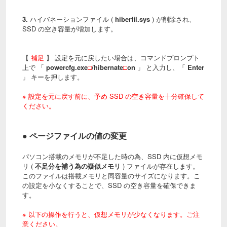
3.
ハイバネーションファイル (
hiberfil.sys
) が削除され、
SSD の空き容量が増加します。
【
補足
】 設定を元に戻したい場合は、コマンドプロンプト
上で 「
powercfg.exe
□
/hibernate
□
on
」 と入力し、「
Enter
」 キーを押します。
※ 設定を元に戻す前に、予め SSD の空き容量を十分確保して
ください。
● ページファイルの値の変更
パソコン搭載のメモリが不足した時の為、SSD 内に仮想メモ
リ (
不足分を補う為の疑似メモリ
) ファイルが存在します。
このファイルは搭載メモリと同容量のサイズになります。こ
の設定を小なくすることで、SSD の空き容量を確保できま
す。
※ 以下の操作を行うと、仮想メモリが少なくなります。ご注
意ください。