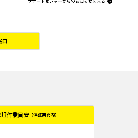
サポートセンターからのお知らせを見る
窓口
ied)が発生しOSが起動しなくなる件に関して
の一部機能に関する誤表記について
て
修理作業目安
（保証期間内）