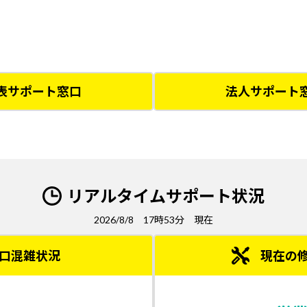
CPUのシステム不安定問題について 7/11更新
 後、一部ノートPCにてOS起動不可トラブルにつきまして
に搭載された1200W電源ユニットに関する重要なお知らせ
関する重要なお知らせ
表サポート窓口
法人サポート
出荷した製品の一部で初回設定時にBSOD(critical process d
n4 SSDがGen3で動作してしまう件に関して
弱性につきまして
/2493HS-B4、及びProLite XUB2793HSU-B4の取扱説明書
リアルタイムサポート状況
ーズにおけるWindows 11(Ver：22H2）でのOS起動不良に関しまし
2026/8/8 17時53分 現在
の製品サポート終了のご案内 (再告知)
利用のお客様へ
口混雑状況
現在の
ムの製品サポート終了のご案内
GLASW11シリーズ他」をご利用のお客様へ大切なお知らせ