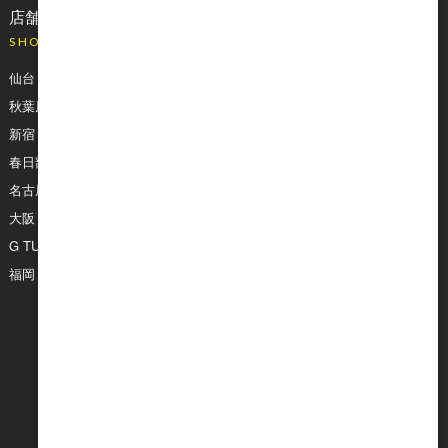
店舗情報
初めてご利用の方
SHOP
BTOパソコンとは？
メルマガ登録
仙台
アフィリエイト
秋葉原
マイページ
新宿
お届け予定日確認
春日部
カタログダウンロード
名古屋
販売終了製品
大阪
法人様向け
G TUNE:Garage 大阪
サイトマップ
福岡