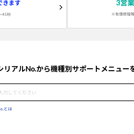
3営
できます
PLXB2472H-GB2付属のACアダプターの無償回収について
※有償修理
～45秒
「 ASX6000PNP 」 ファームウェアのアップデートのご案内
メールアドレス流出に関するお詫びとお知らせ
ーボード利用モデルにおける「解像度/周波数」の誤表記につきまして
ーズ」をご使用のお客様へBIOS更新のお願い
搭載製品をご利用中のお客様へ大切なお知らせ
シリアルNo.から
機種別サポートメニュー
ーズ他」をご使用のお客様へ「バッテリーパック無償交換・回収」のお
に販売をした「LB-B500シリーズ他」をご使用のお客様へ大切なお
S4-M2SH2』 の仕様詳細ページにおける「キーボード」/「マウス」
 電源ユニット搭載製品をご利用中のお客様へ大切なお知らせ
o.とは
搭載製品をご利用中のお客様へ大切なお知らせ
ズ搭載製品をご利用のお客様へ大切なお知らせ
搭載製品をご利用のお客様へ大切なお知らせ