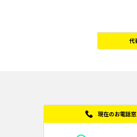
2025年07月11日 インテル第13_14世代
2025年06月20日 Windows Update
2025年04月18日 弊社デスクトップPC
2024年08月22日 AC アダプタの品質に
代
2024年05月08日 Windows 11 22H2で
2024年02月13日 特定シリーズの製品でGe
2023年06月14日 「WPS Office」の脆
2023年03月13日 ProLite XU(B)2293
2022年10月12日 mouse B5-R5/R7シリ
2022年09月07日 mouse スマートホーム
2022年08月05日 音声翻訳機 TL01をご
現在のお電話窓
2022年07月05日 mouse スマートホー
2022年02月10日 「mouse B5-i5T