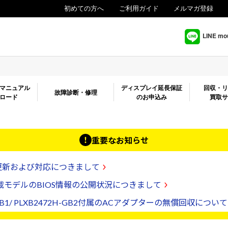
初めての方へ
ご利用ガイド
メルマガ登録
LINE 
マニュアル
ディスプレイ延長保証
回収・
故障診断・修理
ロード
のお申込み
買取
重要なお知らせ
の更新および対応につきまして
 を搭載モデルのBIOS情報の公開状況につきまして
D-B1/ PLXB2472H-GB2付属のACアダプターの無償回収について
ご案内