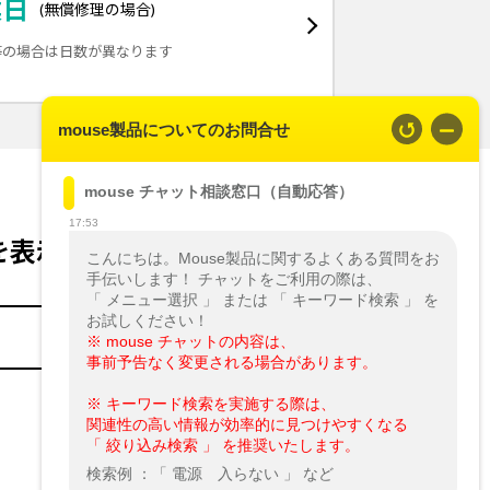
業日
(無償修理の場合)
等の場合は日数が異なります
mouse製品についてのお問合せ
mouse チャット相談窓口（自動応答）
17:53
を表示
知らせ
こんにちは。Mouse製品に関するよくある質問をお
手伝いします！ チャットをご利用の際は、

知らせ
「 メニュー選択 」 または 「 キーワード検索 」 を
誤表記について
※ mouse チャットの内容は、

事前予告なく変更される場合があります。
※ キーワード検索を実施する際は、

関連性の高い情報が効率的に見つけやすくなる

「 絞り込み検索 」 を推奨いたします。
検索例 ：「 電源　入らない 」 など